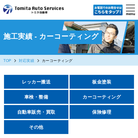
tog
nav
menu
Skip
to
main
content
施工実績 - カーコーティング
>
>
TOP
対応実績
カーコーティング
レッカー搬送
板金塗装
車検・整備
カーコーティング
自動車販売・買取
保険修理
その他