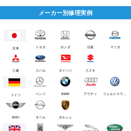
メーカー別修理実例
トヨタ
ホンダ
日産
マツダ
日本
三菱
スバル
ダイハツ
スズキ
ベンツ
BMW
アウディ
フォルクスワーゲン
ドイツ
MINI
オペル
ポルシェ