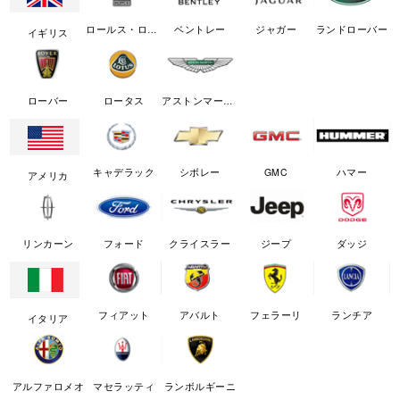
ロールス・ロイス
ベントレー
ジャガー
ランドローバー
イギリス
ローバー
ロータス
アストンマーチン
キャデラック
シボレー
GMC
ハマー
アメリカ
リンカーン
フォード
クライスラー
ジープ
ダッジ
フィアット
アバルト
フェラーリ
ランチア
イタリア
アルファロメオ
マセラッティ
ランボルギーニ