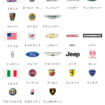
ロールス・ロイス
ベントレー
ジャガー
ランドローバー
イギリス
ローバー
ロータス
アストンマーチン
キャデラック
シボレー
GMC
ハマー
アメリカ
リンカーン
フォード
クライスラー
ジープ
ダッジ
フィアット
アバルト
フェラーリ
ランチア
イタリア
アルファロメオ
マセラッティ
ランボルギーニ