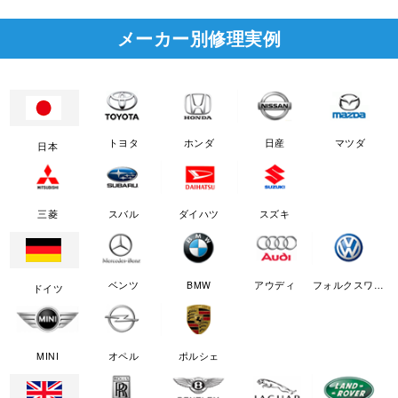
メーカー別修理実例
トヨタ
ホンダ
日産
マツダ
日本
三菱
スバル
ダイハツ
スズキ
ベンツ
BMW
アウディ
フォルクスワーゲン
ドイツ
MINI
オペル
ポルシェ