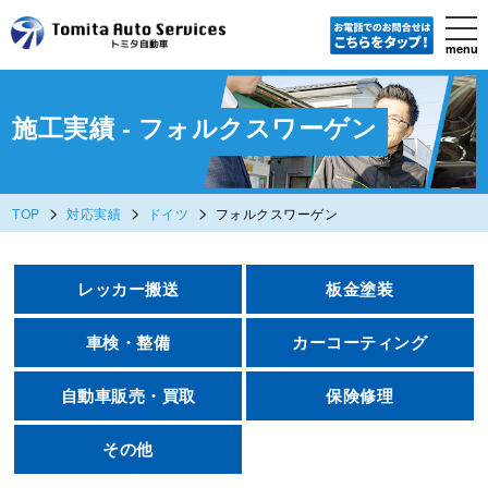
tog
nav
menu
Skip
to
main
content
施工実績 - フォルクスワーゲン
>
>
>
TOP
対応実績
ドイツ
フォルクスワーゲン
レッカー搬送
板金塗装
車検・整備
カーコーティング
自動車販売・買取
保険修理
その他