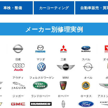
車検・整備
カーコーティング
自動車販売・買
メーカー別修理実例
日産
マツダ
三菱
スバル
ダ
アウディ
フォルクスワーゲン
MINI
オペル
ー
ジャガー
ランドローバー
ローバー
ロータス
アスト