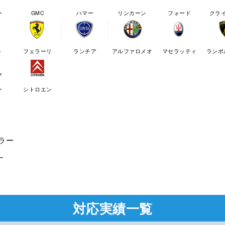
ー
GMC
ハマー
リンカーン
フォード
クラ
ト
フェラーリ
ランチア
アルファロメオ
マセラッティ
ランボ
ー
シトロエン
ー
対応実績一覧