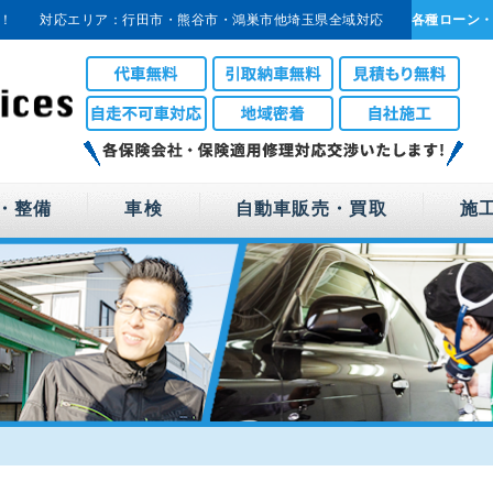
！
対応エリア：行田市・熊谷市・鴻巣市他埼玉県全域対応
各種ローン
・整備
車検
自動車販売・買取
施