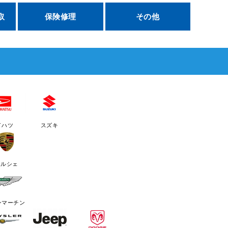
取
保険修理
その他
イハツ
スズキ
ポルシェ
ンマーチン