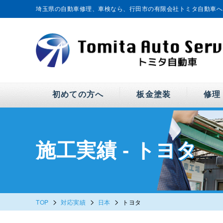
埼玉県の自動車修理、車検なら、行田市の有限会社トミタ自動車へ
初めての方へ
板金塗装
修理
施工実績 - トヨタ
>
>
>
TOP
対応実績
日本
トヨタ