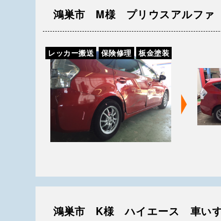
鴻巣市 M様 プリウスアルファ
レッカー搬送
保険修理
板金塗装
鴻巣市 K様 ハイエース 車い