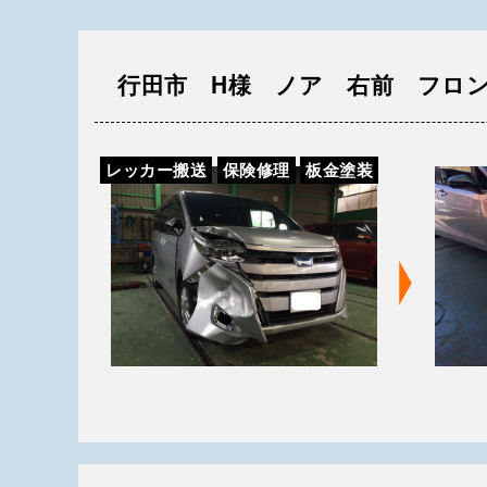
行田市 H様 ノア 右前 フロ
レッカー搬送
保険修理
板金塗装