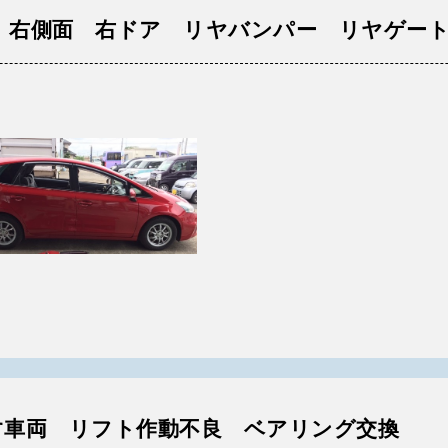
 右側面 右ドア リヤバンパー リヤゲー
す車両 リフト作動不良 ベアリング交換