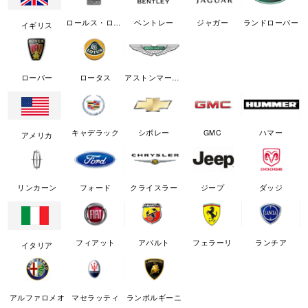
ロールス・ロイス
ベントレー
ジャガー
ランドローバー
イギリス
ローバー
ロータス
アストンマーチン
キャデラック
シボレー
GMC
ハマー
アメリカ
リンカーン
フォード
クライスラー
ジープ
ダッジ
フィアット
アバルト
フェラーリ
ランチア
イタリア
アルファロメオ
マセラッティ
ランボルギーニ