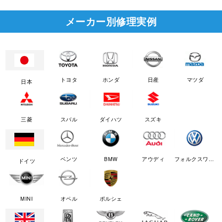
メーカー別修理実例
トヨタ
ホンダ
日産
マツダ
日本
三菱
スバル
ダイハツ
スズキ
ベンツ
BMW
アウディ
フォルクスワーゲン
ドイツ
MINI
オペル
ポルシェ