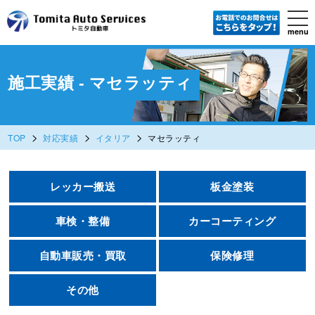
tog
nav
menu
Skip
to
main
content
施工実績 - マセラッティ
>
>
>
TOP
対応実績
イタリア
マセラッティ
レッカー搬送
板金塗装
車検・整備
カーコーティング
自動車販売・買取
保険修理
その他