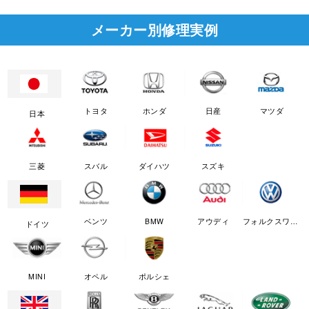
メーカー別修理実例
トヨタ
ホンダ
日産
マツダ
日本
三菱
スバル
ダイハツ
スズキ
ベンツ
BMW
アウディ
フォルクスワーゲン
ドイツ
MINI
オペル
ポルシェ