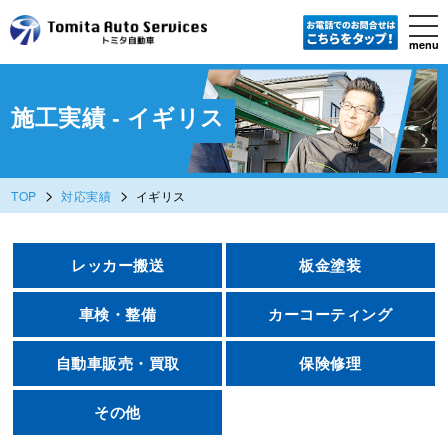
tog
nav
menu
Skip
to
main
content
施工実績 - イギリス
>
>
TOP
対応実績
イギリス
レッカー搬送
板金塗装
車検・整備
カーコーティング
自動車販売・買取
保険修理
その他