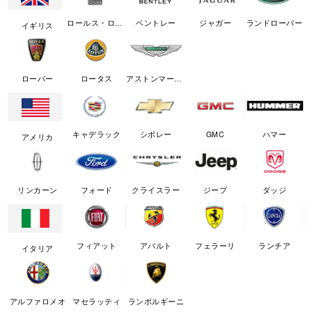
ロールス・ロイス
ベントレー
ジャガー
ランドローバー
イギリス
ローバー
ロータス
アストンマーチン
キャデラック
シボレー
GMC
ハマー
アメリカ
リンカーン
フォード
クライスラー
ジープ
ダッジ
フィアット
アバルト
フェラーリ
ランチア
イタリア
アルファロメオ
マセラッティ
ランボルギーニ